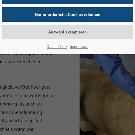
eralischen und
 zu über 50 % aus Altglas,
 werden i. d. R. die
dern oder Ziehen Fäden
Datenschutz
Impressum
sehr vielfältiger Mineral-
in unterschiedlichen
igkeit, verfügt über gute
ünden ist Glaswolle gut für
ämmung als auch als
t als Innendämmung
 Brandschutz gestellt
chkeit, wenn der