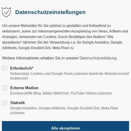
Ausstellung
Produkte
Über uns
Service
Datenschutzeinstellungen
Um unsere Webseiten für Sie optimal zu gestalten und fortlaufend zu
verbessern, sowie zur interessengerechten Ausspielung von News, Artikeln und
Anzeigen, verwenden wir Cookies. Durch Bestätigen des Buttons "Alle
akzeptieren" stimmen Sie der Verwendung u.a. für Google Analytics, Google
AdWords, Google DoubleClick, Meta Pixel zu.
Weitere Informationen erhalten Sie in unserer
Datenschutzerklärung
.
ernativen in
Erforderlich*
Notwendige Cookies und Google Fonts zulassen damit die Website korrekt
funktioniert
Externe Medien
Eurobaustoffe-Blog, Mateo WebChat, YouTube-Videos zulassen
wir beraten Sie und
Statistik
für Dämmungen.
Google Analytics, Google AdWords, Google DoubleClick, Meta Pixel
zulassen