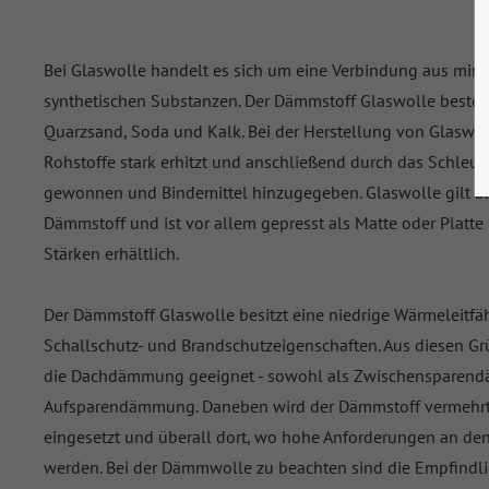
Bei Glaswolle handelt es sich um eine Verbindung aus min
synthetischen Substanzen. Der Dämmstoff Glaswolle besteht
Quarzsand, Soda und Kalk. Bei der Herstellung von Glaswolle
Rohstoffe stark erhitzt und anschließend durch das Schleu
gewonnen und Bindemittel hinzugegeben. Glaswolle gilt als 
Dämmstoff und ist vor allem gepresst als Matte oder Platte 
Stärken erhältlich.
Der Dämmstoff Glaswolle besitzt eine niedrige Wärmeleitfäh
Schallschutz- und Brandschutzeigenschaften. Aus diesen Gr
die Dachdämmung geeignet - sowohl als Zwischensparend
Aufsparendämmung. Daneben wird der Dämmstoff vermehr
eingesetzt und überall dort, wo hohe Anforderungen an den
werden. Bei der Dämmwolle zu beachten sind die Empfindli