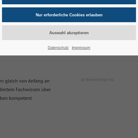
reuung und Preisvorteil
Datenschutz
Impressum
Wienerberger AG
en gleich von Anfang an
ndiertem Fachwissen über
gaben kompetent