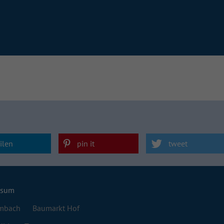
ilen
pin it
tweet
ssum
lmbach
Baumarkt Hof