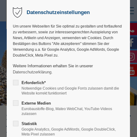
Datenschutzeinstellungen
Um unsere Webseiten für Sie optimal zu gestalten und fortlaufend
zu verbessern, sowie zur interessengerechten Ausspielung von
News, Artikeln und Anzeigen, verwenden wir Cookies. Durch
Bestätigen des Buttons "Alle akzeptieren" stimmen Sie der
Verwendung u.a. für Google Analytics, Google AdWords, Google
DoubleClick, Meta Pixel zu.
Weitere Informationen erhalten Sie in unserer
Datenschutzerklärung
.
Erforderlich*
Notwendige Cookies und Google Fonts zulassen damit die
Website korrekt funktioniert
Externe Medien
Eurobaustoffe-Blog, Mateo WebChat, YouTube-Videos
Farbstudio
Baustoff Drive-In
Schüttgut & Beton
Große Ausstellung für
Bad & Fliesen
Werkzeug
Dämmung & Ausbau
Türen & Tore
Ökologische Baustoffe
Böden
Service
Bauherrnkonto
Farbstudio
Baustoff Drive-In
zulassen
Terrassenbeläge-
Statistik
Google Analytics, Google AdWords, Google DoubleClick,
Farbechtes Mischen aller Wand- und
Ranfahren, beraten lassen, aussuchen, beladen
Schüttgüter jetzt ganz bequem online bestellen und
Erleben Sie unsere Trendausstellung mit über 200
Riesige Auswahl, qualitative Produkte und Top-
Mit der richtigen Dämmung bis zu 30 % Heizkosten
Besuchen Sie unsere große Ausstellung mit
Mehr Lebensqualität dank wohngesunder
Laminat, Echtholzparkett, Vinyl: Sinnlich erfahrbar in
Wir sind da, um Ihnen zu helfen. Wir liefern Just-in-
Unser Vorteil für Bauherrn: Kompetente Betreuung
Farbechtes Mischen aller Wand- und
Ranfahren, beraten lassen, aussuchen, beladen
Pflastersteine-WPC Dielen-
Meta Pixel zulassen