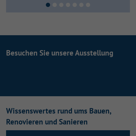
Fliesen- & Bodenstudio
Besuchen Sie unsere Ausstellung
Haus- & Innentüren
Venanz-Fischer
Bodenstudio Kronach
Venanz-Fischer
Venanz-Fischer
Wissenswertes rund ums Bauen,
Renovieren und Sanieren